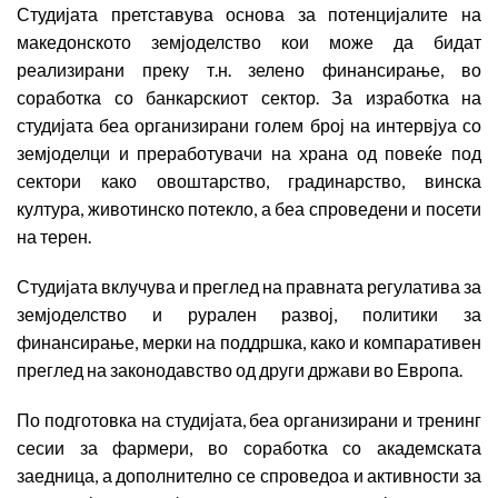
Студијата претставува основа за потенцијалите на
македонското земјоделство кои може да бидат
реализирани преку т.н. зелено финансирање, во
соработка со банкарскиот сектор. За изработка на
студијата беа организирани голем број на интервјуа со
земјоделци и преработувачи на храна од повеќе под
сектори како овоштарство, градинарство, винска
култура, животинско потекло, а беа спроведени и посети
на терен.
Студијата вклучува и преглед на правната регулатива за
земјоделство и рурален развој, политики за
финансирање, мерки на поддршка, како и компаративен
преглед на законодавство од други држави во Европа.
По подготовка на студијата, беа организирани и тренинг
сесии за фармери, во соработка со академската
заедница, а дополнително се спроведоа и активности за