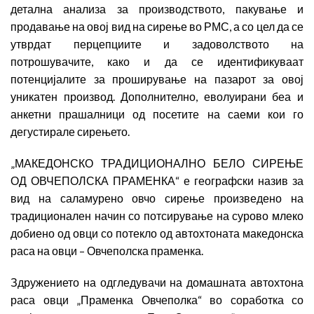
детална анализа за производството, пакување и
продавање на овој вид на сирење во РМС, а со цел да се
утврдат перцепциите и задоволството на
потрошувачите, како и да се идентификуваат
потенцијалите за проширување на пазарот за овој
уникатен производ. Дополнително, еволуирани беа и
анкетни прашалници од посетите на саеми кои го
дегустирале сирењето.
„МАКЕДОНСКО ТРАДИЦИОНАЛНО БЕЛО СИРЕЊЕ
ОД ОВЧЕПОЛСКА ПРАМЕНКА“ е географски назив за
вид на саламурено овчо сирење произведено на
традиционален начин со потсирување на сурово млеко
добиено од овци со потекло од автохтоната македонска
раса на овци – Овчеполска праменка.
Здружението на одгледувачи на домашната автохтона
раса овци „Праменка Овчеполка“ во соработка со