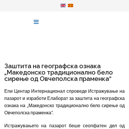
Заштита на географска ознака
„Македонско традиционално бело
сирење од Овчеполска праменка“
Епи Центар Интернационал спроведе Истражување на
пазарот и изработи Елаборат за заштита на географска
ознака на „Македонско традиционално бело сирење од
Овчеполска праменка“.
Истражувањето на пазарот беше сеопфатен дел од