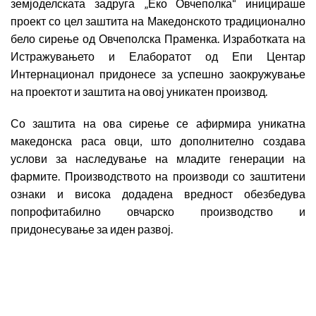
земјоделската задруга „Еко Овчеполка“ иницираше
проект со цел заштита на Македонското традиционално
бело сирење од Овчеполска Праменка. Изработката на
Истражувањето и Елаборатот од Епи Центар
Интернационал придонесе за успешно заокружување
на проектот и заштита на овој уникатен производ.
Со заштита на ова сирење се афирмира уникатна
македонска раса овци, што дополнително создава
услови за наследување на младите генерации на
фармите. Производството на производи со заштитени
ознаки и висока додадена вредност обезбедува
попрофитабилно овчарско производство и
придонесување за иден развој.